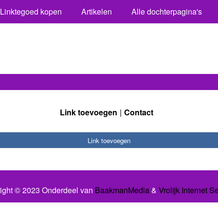
Linktegoed kopen
Artikelen
Alle dochterpagina's
Link toevoegen
Contact
Link toevoegen
ight © 2023 Onderdeel van
BaakmanMedia
&
Vrolijk Internet S